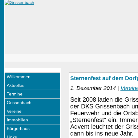
Willkommen
Sternenfest auf dem Dorf
Aktuelles
1. Dezember 2014 |
Verein
Termine
Seit 2008 laden die Gri
Grissenbach
der DKS Grissenbach und
Vereine
Feuerwehr und die Ortsb
„Sternenfest“ ein. Imme
Immobilien
Advent leuchtet der Gris
Bürgerhaus
dann bis ins neue Jahr.
Links