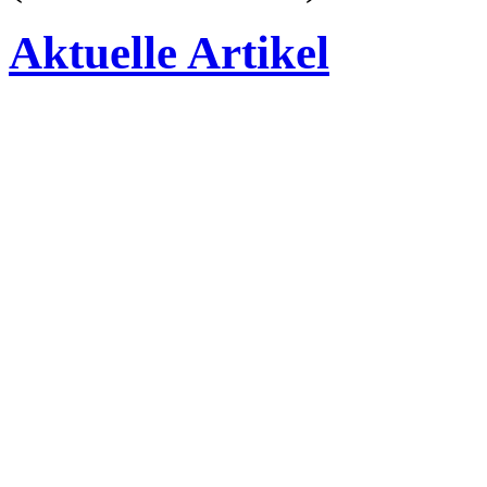
Aktuelle Artikel
Einladung zur Entspannung im Bürgerhaus
Grissenbach
DKS veranstaltet 1.Grissenbacher Schock-Turnier
Bürgerhaus
Einladung zum Grissenbacher Sternenfest am
1.12.2023
Pressemitteilung des Kreises Siegen-Wittgenstein
erreichbar