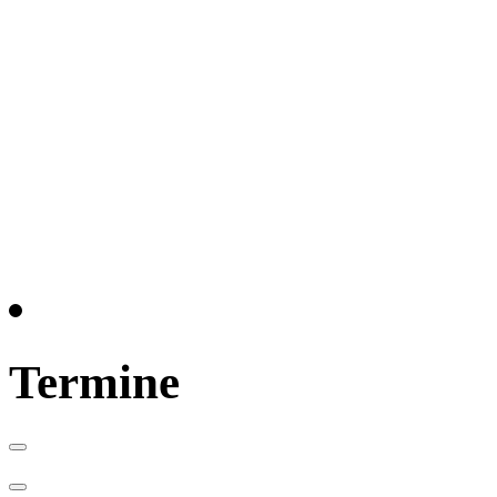
Herzlich Willkommen zum 14.Grissenbacher
Herbstmarkt
Einladung zum Aktionstag „Ein Tag fürs Bürgerha
Uhr
„Gerhard-Stötzel-Platz“ wird am 30.Mai 2023
eröffnet
Termine