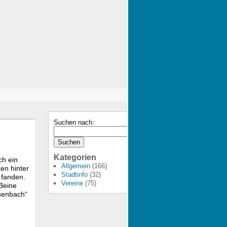
Suchen nach:
Kategorien
ch ein
Allgemein
(166)
en hinter
Stadtinfo
(32)
 fanden.
Vereine
(75)
Beine
ssenbach“