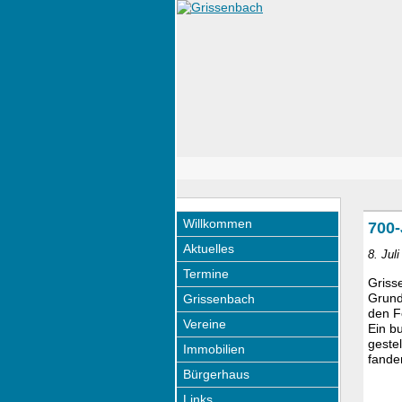
Willkommen
700-
Aktuelles
8. Jul
Termine
Griss
Grund
Grissenbach
den F
Vereine
Ein b
geste
Immobilien
fanden
Bürgerhaus
Links