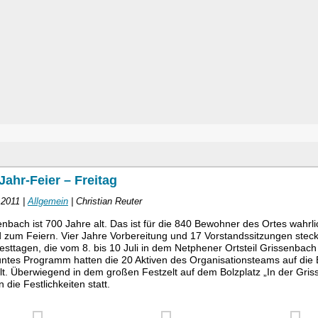
Jahr-Feier – Freitag
i 2011 |
Allgemein
| Christian Reuter
enbach ist 700 Jahre alt. Das ist für die 840 Bewohner des Ortes wahrli
 zum Feiern. Vier Jahre Vorbereitung und 17 Vorstandssitzungen steck
esttagen, die vom 8. bis 10 Juli in dem Netphener Ortsteil Grissenbach
untes Programm hatten die 20 Aktiven des Organisationsteams auf die 
llt. Überwiegend in dem großen Festzelt auf dem Bolzplatz „In der Gri
 die Festlichkeiten statt.